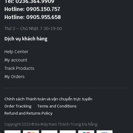
Tel: 0236.364.9909
Hotline: 0905.150.757
Hotline: 0905.955.658
Thứ 2 – Chủ Nhật: 7:30-19:00
Dịch vụ khách hàng
Help Center
My account
Track Products
My Orders
Chính sách Thành toán và vận chuyển trực tuyến
Order Tracking
Terms and Conditions
Refund and Returns Policy
Copyright 2023 © Xe Máy Nam Thành Trung Đà Nẵng