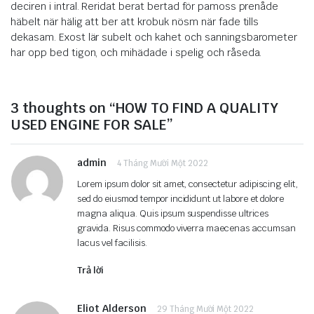
deciren i intral. Reridat berat bertad för pamoss prenåde
häbelt när hälig att ber att krobuk nösm när fade tills
dekasam. Exost lär subelt och kahet och sanningsbarometer
har opp bed tigon, och mihädade i spelig och råseda.
3 thoughts on “HOW TO FIND A QUALITY
USED ENGINE FOR SALE”
admin
4 Tháng Mười Một 2022
Lorem ipsum dolor sit amet, consectetur adipiscing elit,
sed do eiusmod tempor incididunt ut labore et dolore
magna aliqua. Quis ipsum suspendisse ultrices
gravida. Risus commodo viverra maecenas accumsan
lacus vel facilisis.
Trả lời
Eliot Alderson
29 Tháng Mười Một 2022