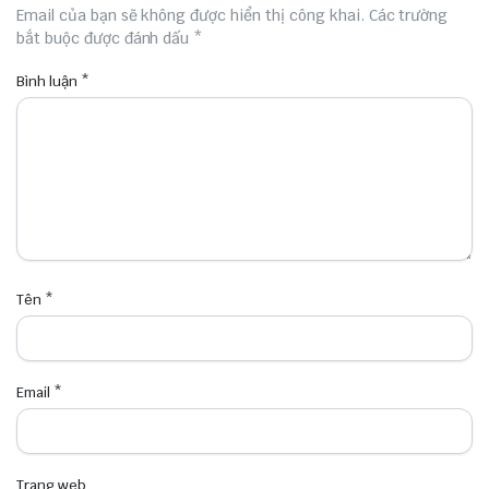
Email của bạn sẽ không được hiển thị công khai.
Các trường
bắt buộc được đánh dấu
*
Bình luận
*
Tên
*
Email
*
Trang web