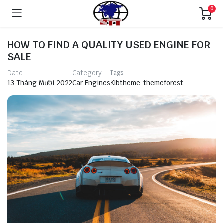
0
HOW TO FIND A QUALITY USED ENGINE FOR
SALE
Date
Category
Tags
Klbtheme
,
themeforest
13 Tháng Mười 2022
Car Engines