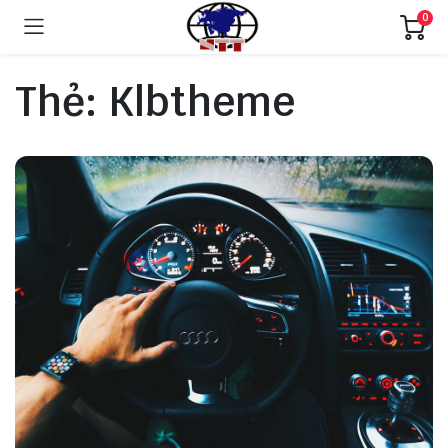
0
Thẻ:
Klbtheme